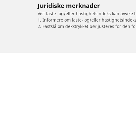
Juridiske merknader
Vist laste- og/eller hastighetsindeks kan avvike
1. Informere om laste- og/eller hastighetsindek
2. Fastslå om dekktrykket bør justeres for den fo
/
Xc70
XC70 II
2022
Dekk til personbil, varebil og SUV
Dekk til m
Se alle dekk
Se alle dekk