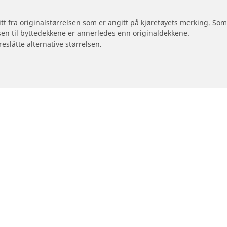
 litt fra originalstørrelsen som er angitt på kjøretøyets merking. S
sen til byttedekkene er annerledes enn originaldekkene.
reslåtte alternative størrelsen.
Din konfigurasjon
otorsykkel og moped
Forhandlere
Finn forhandlere av bildekk