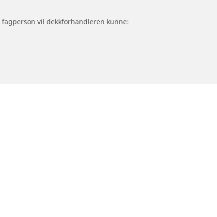
om fagperson vil dekkforhandleren kunne:
Trenger du hjelp?
Råd og tips for dekk til personbil, varebil og