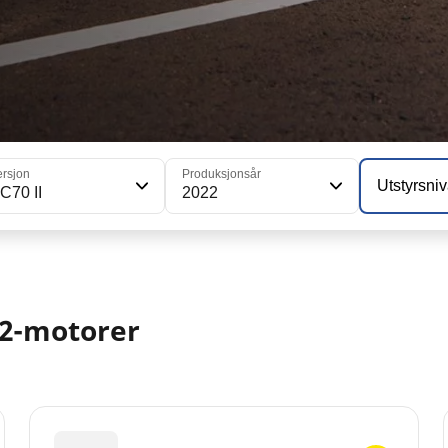
ersjon
Produksjonsår
Utstyrsni
C70 II
2022
22-motorer