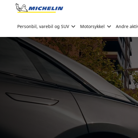
Go to page content
Go to page navigation
Personbil, varebil og SUV
Motorsykkel
Andre akti