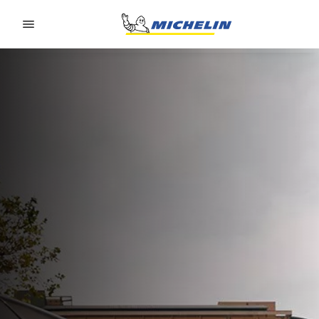
Go to page content
Go to page navigation