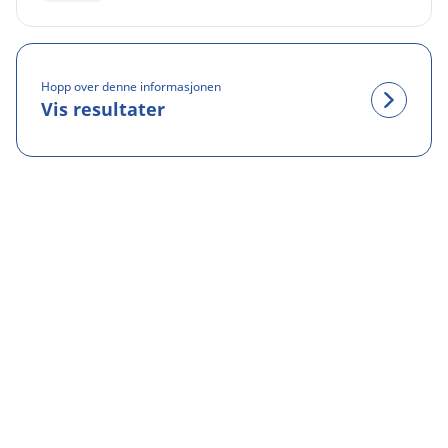
Hopp over denne informasjonen
Vis resultater
Juridiske merknader
Vist laste- og/eller hastighetsindeks kan avvike litt fra
originalstørrelsen som er angitt på kjøretøyets merking. Som
fagperson vil dekkforhandleren kunne: