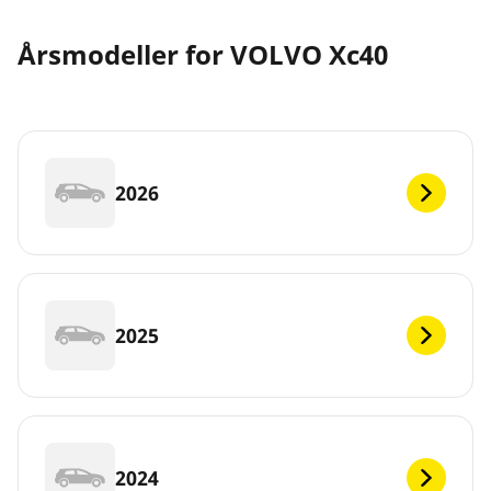
Årsmodeller for VOLVO Xc40
2026
2025
2024