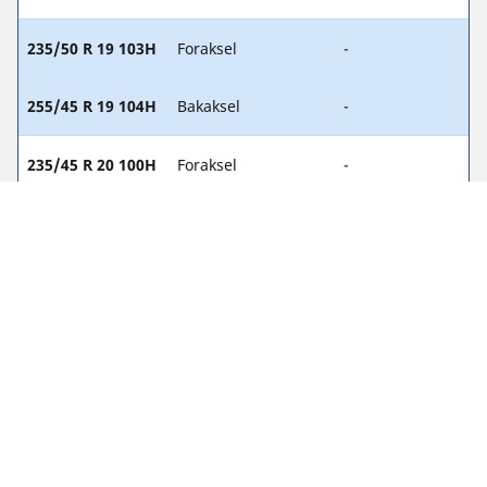
235/50 R 19 103H
Foraksel
-
255/45 R 19 104H
Bakaksel
-
235/45 R 20 100H
Foraksel
-
255/40 R 20 101H
Bakaksel
-
245/40 R 21 100V
Foraksel
-
245/40 R 21 100V
Bakaksel
-
245/45 R 20 99V
Foraksel
2.3
245/45 R 20 99V
Bakaksel
2.3