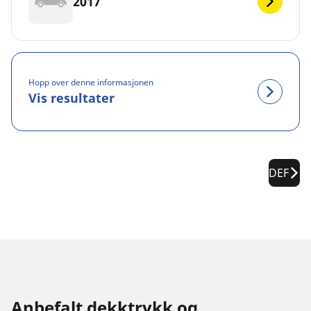
2017
Hopp over denne informasjonen
Vis resultater
DEF
Anbefalt dekktrykk og