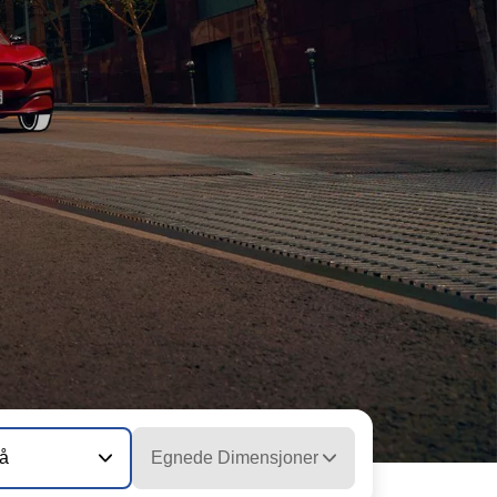
vå
Egnede Dimensjoner