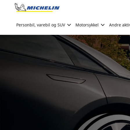
Go to page content
Go to page navigation
Personbil, varebil og SUV
Motorsykkel
Andre akti