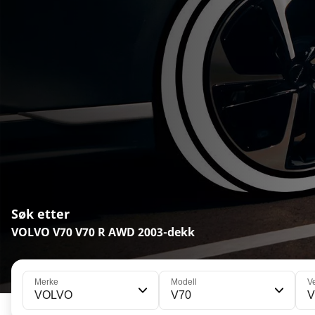
Søk etter
VOLVO V70 V70 R AWD 2003-dekk
Merke
Modell
V
VOLVO
V70
V