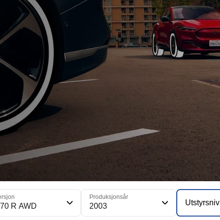
ersjon
Produksjonsår
Utstyrsni
70 R AWD
2003