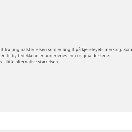
 litt fra originalstørrelsen som er angitt på kjøretøyets merking. S
sen til byttedekkene er annerledes enn originaldekkene.
reslåtte alternative størrelsen.