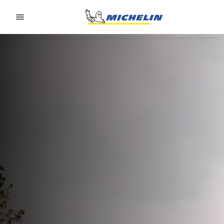
Go to page content
Go to page navigation