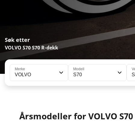
Søk etter
VOLVO S70 S70 R-dekk
Merke
Modell
V
VOLVO
S70
S
Årsmodeller for VOLVO S70