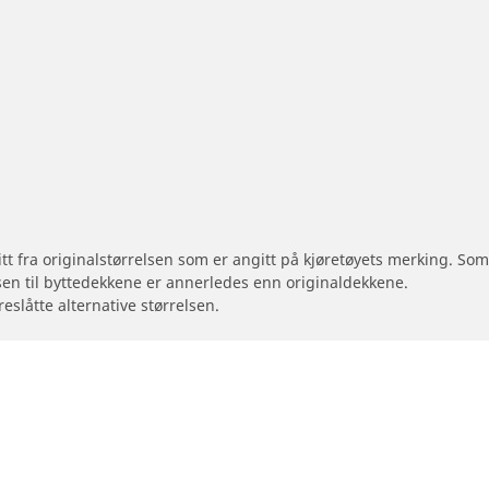
 litt fra originalstørrelsen som er angitt på kjøretøyets merking. S
sen til byttedekkene er annerledes enn originaldekkene.
reslåtte alternative størrelsen.
Din konfigurasjon