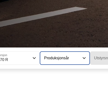
ersjon
Produksjonsår
Utstyrsn
70 R