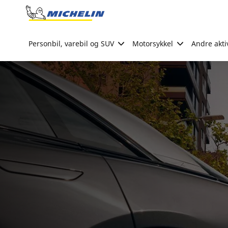
Go to page content
Go to page navigation
Personbil, varebil og SUV
Motorsykkel
Andre akti