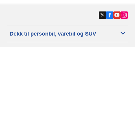
Dekk til personbil, varebil og SUV
Dekk til motorsykkel og moped
Forhandlere
Trenger du hjelp?
Informasjonskapsler
Personvernpolitikk
Betingelser og vilkår
Generelle Betingelser