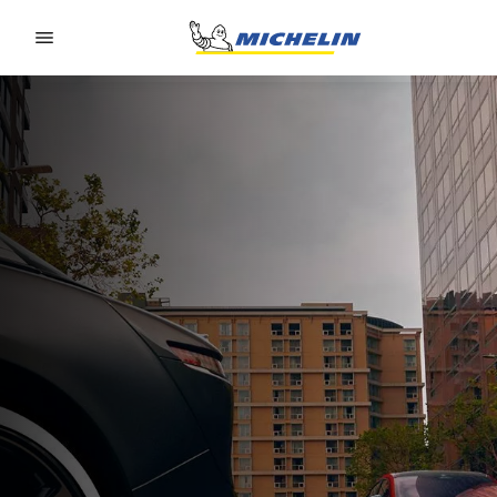
Go to page content
Go to page navigation