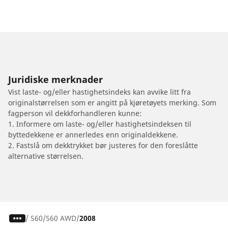
Juridiske merknader
Vist laste- og/eller hastighetsindeks kan avvike litt fra
originalstørrelsen som er angitt på kjøretøyets merking. Som
fagperson vil dekkforhandleren kunne:
1. Informere om laste- og/eller hastighetsindeksen til
byttedekkene er annerledes enn originaldekkene.
2. Fastslå om dekktrykket bør justeres for den foreslåtte
alternative størrelsen.
/
S60
S60 AWD
2008