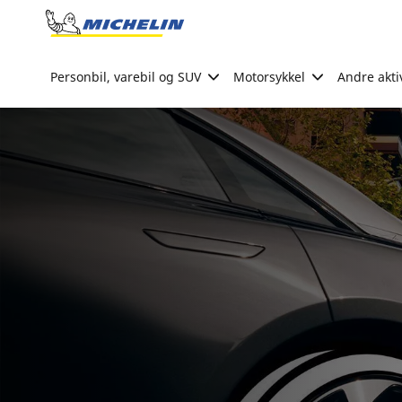
Go to page content
Go to page navigation
Personbil, varebil og SUV
Motorsykkel
Andre akti