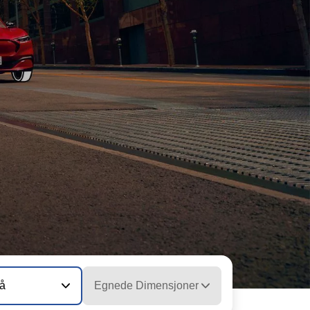
vå
Egnede Dimensjoner