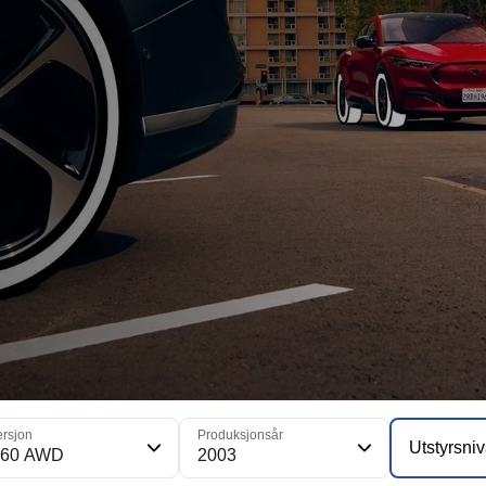
ersjon
Produksjonsår
Utstyrsni
60 AWD
2003