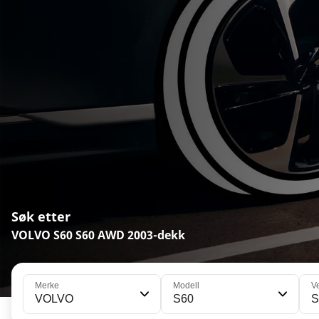
Søk etter
VOLVO S60 S60 AWD 2003-dekk
Merke
Modell
V
VOLVO
S60
S