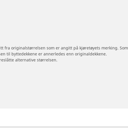
 litt fra originalstørrelsen som er angitt på kjøretøyets merking. S
sen til byttedekkene er annerledes enn originaldekkene.
reslåtte alternative størrelsen.