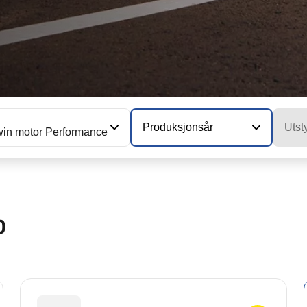
Produksjonsår
Utst
in motor Performance
0