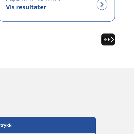
Vis resultater
DEF
trykk