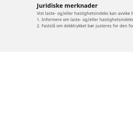
Juridiske merknader
Vist laste- og/eller hastighetsindeks kan avvike
1. Informere om laste- og/eller hastighetsindek
2. Fastslå om dekktrykket bør justeres for den fo
/
Es90
ES90 Twin motor Performance
Dekk til personbil, varebil og SUV
Dekk til m
Se alle dekk
Se alle dekk