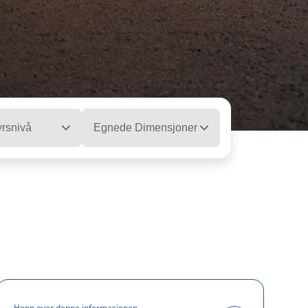
yrsnivå
Egnede Dimensjoner
Hopp over denne informasjonen