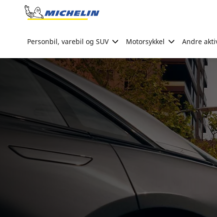
Go to page content
Go to page navigation
Personbil, varebil og SUV
Motorsykkel
Andre akti