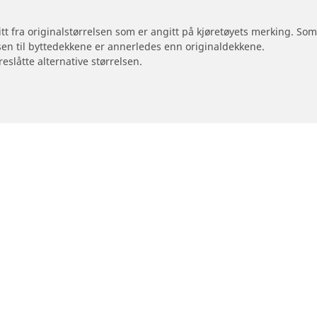
 litt fra originalstørrelsen som er angitt på kjøretøyets merking. S
sen til byttedekkene er annerledes enn originaldekkene.
reslåtte alternative størrelsen.
Din konfigurasjon
otorsykkel og moped
Forhandlere
Finn forhandlere av bildekk