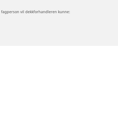
om fagperson vil dekkforhandleren kunne:
Trenger du hjelp?
Råd og tips for dekk til personbil, varebil og