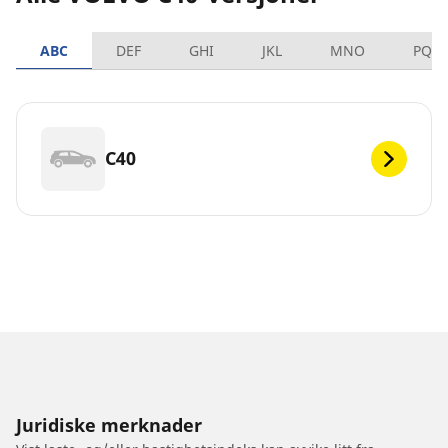
ABC
DEF
GHI
JKL
MNO
PQR
C40
Juridiske merknader