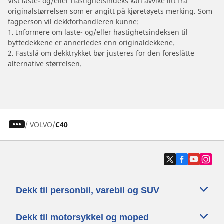
Vist laste- og/eller hastighetsindeks kan avvike litt fra
originalstørrelsen som er angitt på kjøretøyets merking. Som
fagperson vil dekkforhandleren kunne:
1. Informere om laste- og/eller hastighetsindeksen til
byttedekkene er annerledes enn originaldekkene.
2. Fastslå om dekktrykket bør justeres for den foreslåtte
alternative størrelsen.
/
VOLVO
C40
Dekk til personbil, varebil og SUV
Dekk til motorsykkel og moped