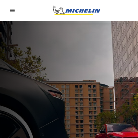
Go to page content
Go to page navigation