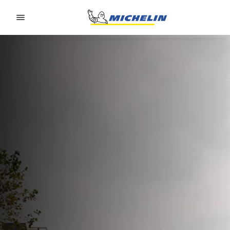
Go to page content
Go to page navigation