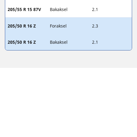
205/55 R 15 87V
Bakaksel
2.1
205/50 R 16 Z
Foraksel
2.3
205/50 R 16 Z
Bakaksel
2.1
Juridiske merknader
Vist laste- og/eller hastighetsindeks kan avvike litt fra
originalstørrelsen som er angitt på kjøretøyets merking. Som
fagperson vil dekkforhandleren kunne:
1. Informere om laste- og/eller hastighetsindeksen til
byttedekkene er annerledes enn originaldekkene.