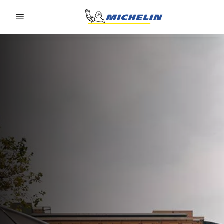
Go to page content
Go to page navigation