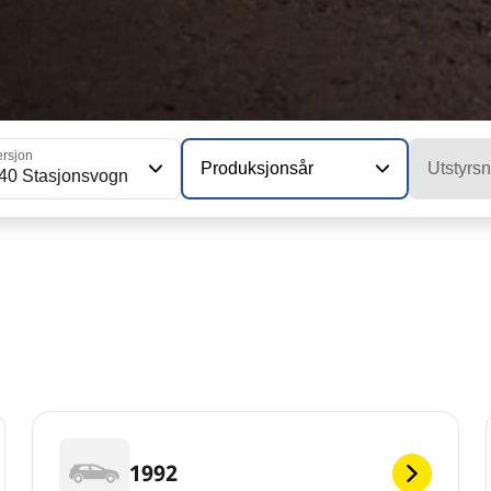
ersjon
Produksjonsår
Utstyrsn
40 Stasjonsvogn
1992