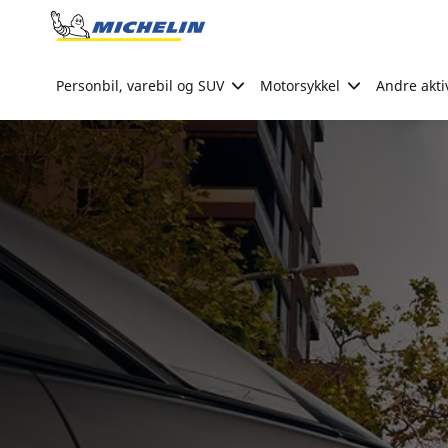
Go to page content
Go to page navigation
Personbil, varebil og SUV
Motorsykkel
Andre akti