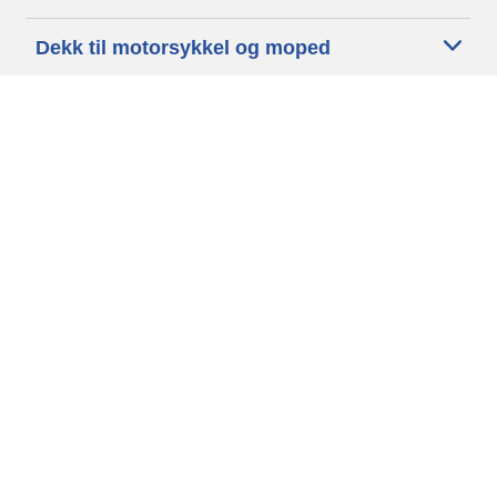
Dekk til motorsykkel og moped
Forhandlere
Trenger du hjelp?
Informasjonskapsler
Personvernpolitikk
Betingelser og vilkår
Generelle Betingelser
Tilgjengelighet
Vilkår for publisering og behandling av anmeldelser
Etiske retningslinjer
Copyright ©2026 Michelin. Alle rettigheter er forbeholdt