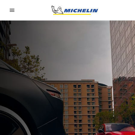
Go to page content
Go to page navigation