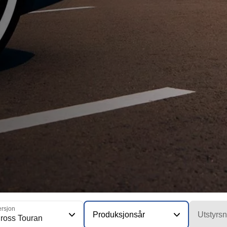
ersjon
Produksjonsår
Utstyrsn
ross Touran