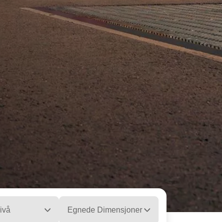
ivå
Egnede Dimensjoner