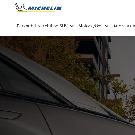
Go to page content
Go to page navigation
Personbil, varebil og SUV
Motorsykkel
Andre akti