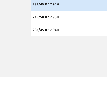
235/45 R 17 94H
215/50 R 17 95H
235/45 R 17 94H
Juridiske merknader
Vist laste- og/eller hastighetsindeks kan avvike