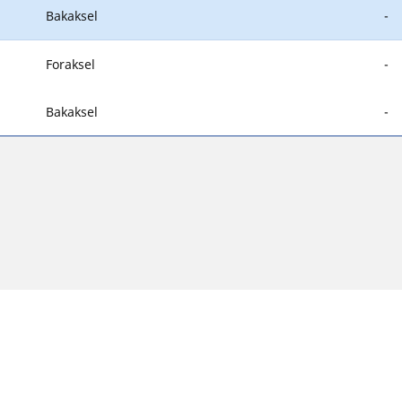
Bakaksel
-
Foraksel
-
Bakaksel
-
 litt fra originalstørrelsen som er angitt på kjøretøyets merking. S