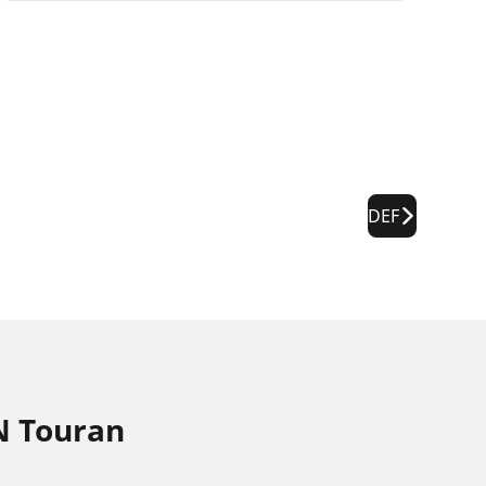
DEF
N Touran