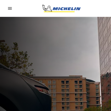
Go to page content
Go to page navigation