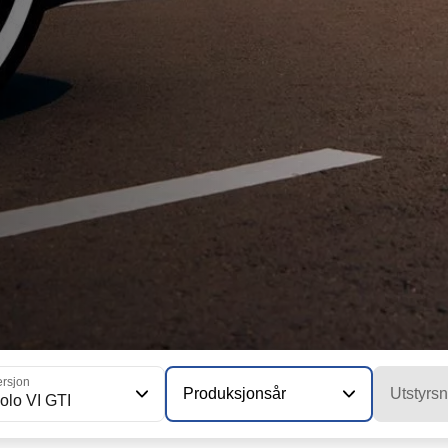
ersjon
Produksjonsår
Utstyrsn
olo VI GTI