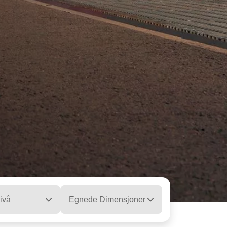
ivå
Egnede Dimensjoner