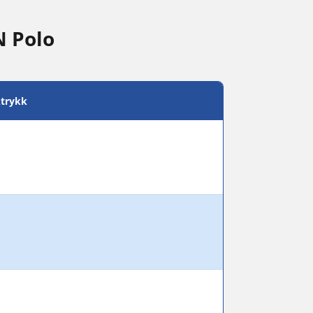
N Polo
trykk