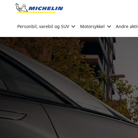
Go to page content
Go to page navigation
Personbil, varebil og SUV
Motorsykkel
Andre akti