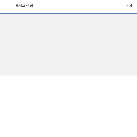
Bakaksel
2.4
 litt fra originalstørrelsen som er angitt på kjøretøyets merking. S
sen til byttedekkene er annerledes enn originaldekkene.
reslåtte alternative størrelsen.
Din konfigurasjon