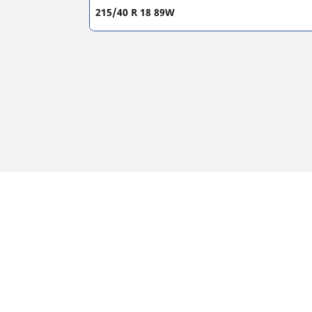
215/40 R 18 89W
Juridiske merknader
Vist laste- og/eller hastighetsindeks kan avvike
1. Informere om laste- og/eller hastighetsindek
2. Fastslå om dekktrykket bør justeres for den fo