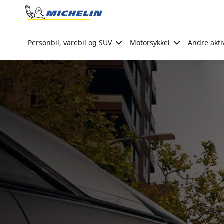
Go to page content
Go to page navigation
Personbil, varebil og SUV
Motorsykkel
Andre akti