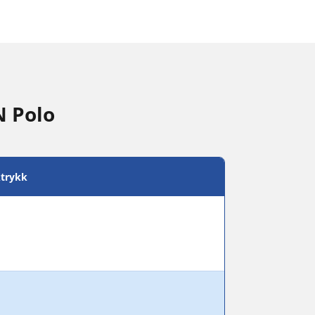
N Polo
trykk