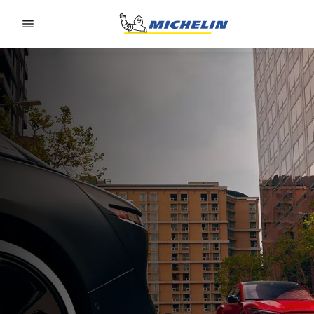
Go to page content
Go to page navigation