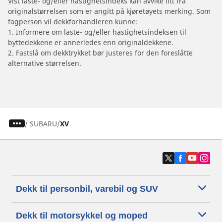
Vist laste- og/eller hastighetsindeks kan avvike litt fra
originalstørrelsen som er angitt på kjøretøyets merking. Som
fagperson vil dekkforhandleren kunne:
1. Informere om laste- og/eller hastighetsindeksen til
byttedekkene er annerledes enn originaldekkene.
2. Fastslå om dekktrykket bør justeres for den foreslåtte
alternative størrelsen.
/
SUBARU
XV
Dekk til personbil, varebil og SUV
Dekk til motorsykkel og moped