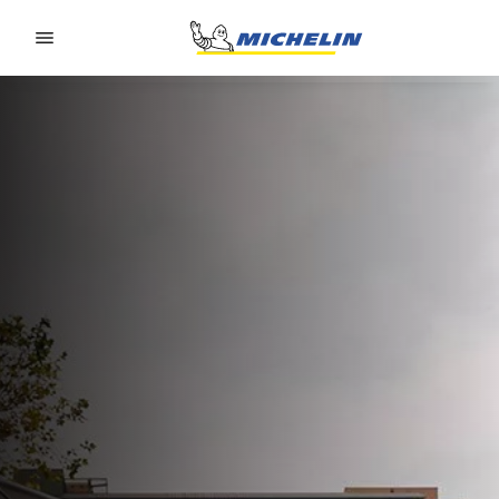
Go to page content
Go to page navigation