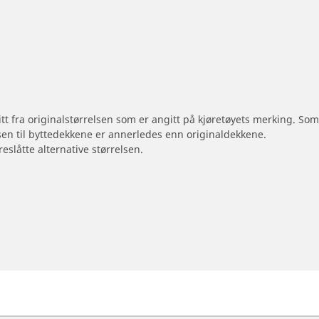
 litt fra originalstørrelsen som er angitt på kjøretøyets merking. S
sen til byttedekkene er annerledes enn originaldekkene.
reslåtte alternative størrelsen.