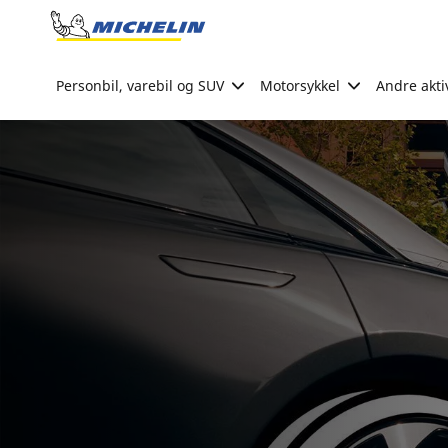
Go to page content
Go to page navigation
Personbil, varebil og SUV
Motorsykkel
Andre akti