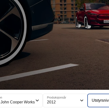
on
Produksjonsår
Utstyrsni
 John Cooper Works
2012