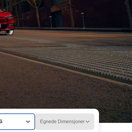
vå
Egnede Dimensjoner