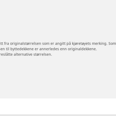
 litt fra originalstørrelsen som er angitt på kjøretøyets merking. S
sen til byttedekkene er annerledes enn originaldekkene.
reslåtte alternative størrelsen.