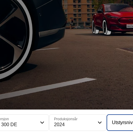
ersjon
Produksjonsår
Utstyrsni
 300 DE
2024