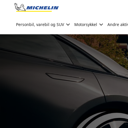
Go to page content
Go to page navigation
Personbil, varebil og SUV
Motorsykkel
Andre akti