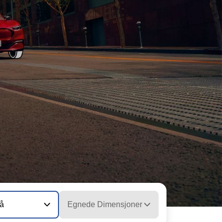
vå
Egnede Dimensjoner