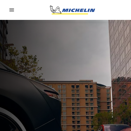
Go to page content
Go to page navigation