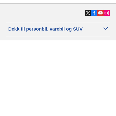
Dekk til personbil, varebil og SUV
Dekk til motorsykkel og moped
Forhandlere
Trenger du hjelp?
Informasjonskapsler
Personvernpolitikk
Betingelser og vilkår
Generelle Betingelser