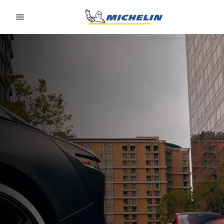
Go to page content
Go to page navigation