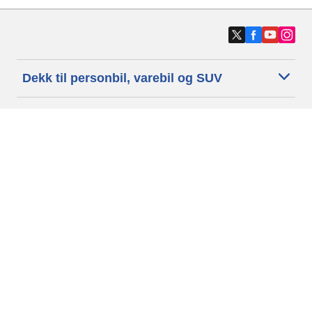
Dekk til personbil, varebil og SUV
Dekk til motorsykkel og moped
Forhandlere
Trenger du hjelp?
Informasjonskapsler
Personvernpolitikk
Betingelser og vilkår
Generelle Betingelser