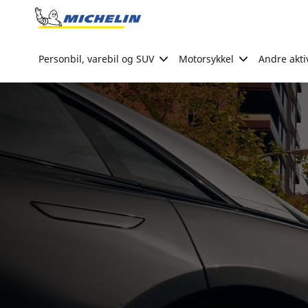
Go to page content
Go to page navigation
Personbil, varebil og SUV
Motorsykkel
Andre akti