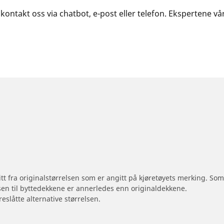
 kontakt oss via chatbot, e-post eller telefon. Ekspertene v
 litt fra originalstørrelsen som er angitt på kjøretøyets merking. S
sen til byttedekkene er annerledes enn originaldekkene.
reslåtte alternative størrelsen.