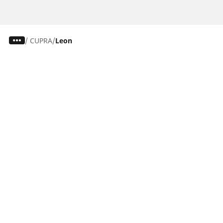
/
CUPRA
Leon
Dekk til personbil, varebil og SUV
Dekk til motorsykkel og moped
Forhandlere
Trenger du hjelp?