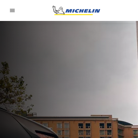
Go to page content
Go to page navigation