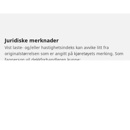
Juridiske merknader
Vist laste- og/eller hastighetsindeks kan avvike litt fra
originalstørrelsen som er angitt på kjøretøyets merking. Som
fagperson vil dekkforhandleren kunne:
1. Informere om laste- og/eller hastighetsindeksen til
byttedekkene er annerledes enn originaldekkene.
2. Fastslå om dekktrykket bør justeres for den foreslåtte
alternative størrelsen.
/
BILMERKER
BUICK