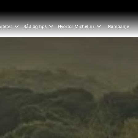
viteter
Råd og tips
Hvorfor Michelin?
Kampanje