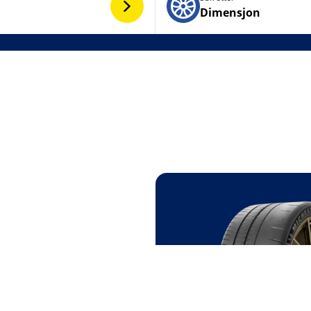
Dimensjon
K