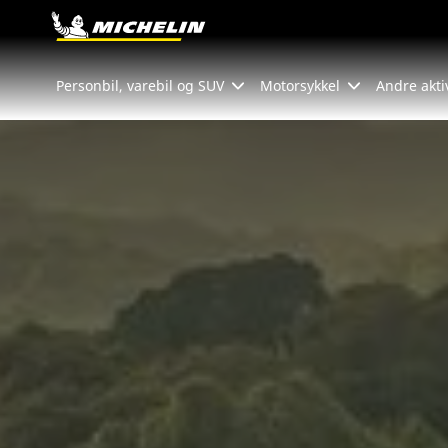
Go to page content
Go to page navigation
Personbil, varebil og SUV
Motorsykkel
Andre akti