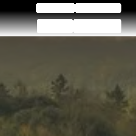
For bedrifter
Trenger du hjelp?
Dekkvelger
Finn forhandlere