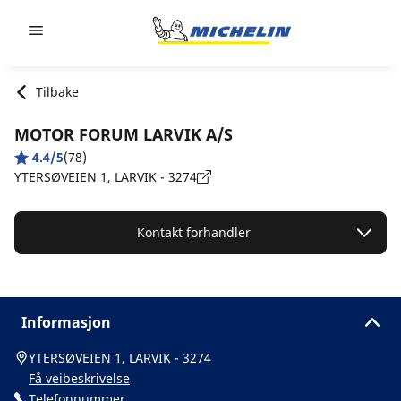
Go to page content
Go to page navigation
Tilbake
MOTOR FORUM LARVIK A/S
4.4/5
(78)
YTERSØVEIEN 1, LARVIK - 3274
Kontakt forhandler
Informasjon
YTERSØVEIEN 1, LARVIK - 3274
Få veibeskrivelse
Telefonnummer