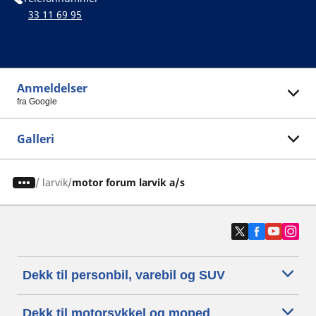
33 11 69 95
Anmeldelser
fra Google
Galleri
/
larvik
motor forum larvik a/s
Dekk til personbil, varebil og SUV
Dekk til motorsykkel og moped