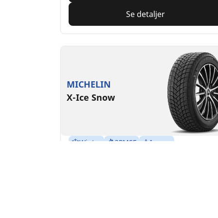
Se detaljer
MICHELIN
X-Ice Snow
Winter
3PMSF
Isgrep
Gjørme og snø
Egnet for elkjøretøy
Trygghet i hverdagen
Sikkerhet og mobilitet laget for å vare ved
tøffe og ekstreme vinterforhold.
Finn størrelse