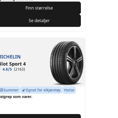
Finn størrelse
Se detaljer
ICHELIN
ilot Sport 4
4.8/5
(2163)
Summer
Egnet for elkjøretøy
Ytelse
eigrep som varer.