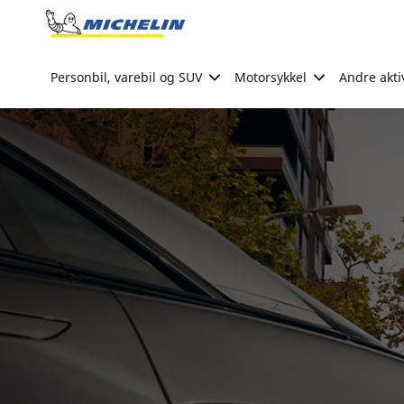
Go to page content
Go to page navigation
Personbil, varebil og SUV
Motorsykkel
Andre akti