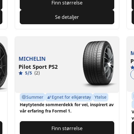
Finn størrelse
Se detaljer
M
MICHELIN
P
Pilot Sport PS2
5/5
(2)
Summer
Egnet for elkjøretøy
Ytelse
Høytytende sommerdekk for vei, inspirert av
vår erfaring fra Formel 1.
V
v
Finn størrelse