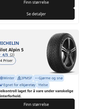
Finn størrelse
Se detaljer
ICHELIN
ilot Alpin 5
4/5
(2)
4 Priser
Winter
3PMSF
Gjørme og snø
Egnet for elkjøretøy
Ytelse
eikontroll laget for å vare under vanskelige
interforhold.
Finn størrelse