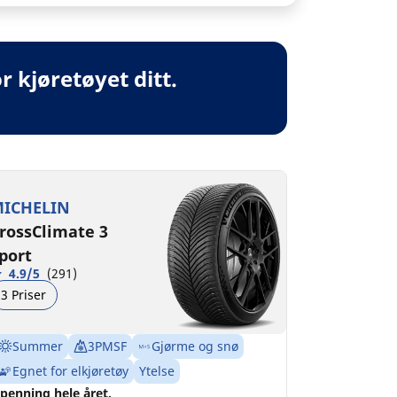
 kjøretøyet ditt.
ICHELIN
rossClimate 3
port
4.9/5
(291)
3 Priser
Summer
3PMSF
Gjørme og snø
Egnet for elkjøretøy
Ytelse
penning hele året.