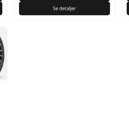
Se detaljer
Din konfigurasjon