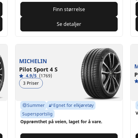
Finn størrelse
Se detaljer
MICHELIN
M
Pilot Sport 4 S
P
4.9/5
(1769)
3 Priser
Summer
Egnet for elkjøretøy
V
Supersportslig
Opprømthet på veien, laget for å vare.