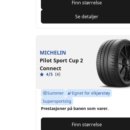
Finn størrelse
Se detaljer
MICHELIN
Pilot Sport Cup 2
Connect
4/5
(4)
Summer
Egnet for elkjøretøy
Supersportslig
Prestasjoner på banen som varer.
Finn størrelse