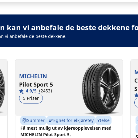
n kan vi anbefale de beste dekkene for
an vi anbefale de beste dekkene.
M
MICHELIN
C
Pilot Sport 5
S
4.9/5
(2453)
5 Priser
Summer
Egnet for elkjøretøy
Ytelse
Få mest mulig ut av kjøreopplevelsen med
MICHELIN Pilot Sport 5.
S