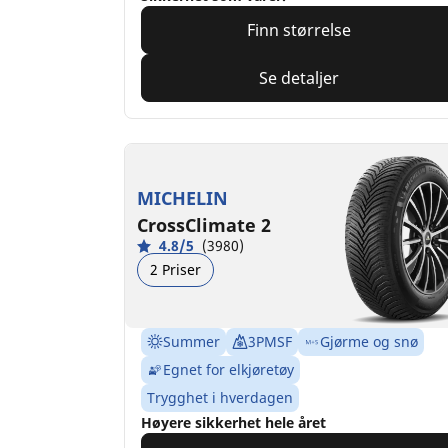
Finn størrelse
Se detaljer
MICHELIN
CrossClimate 2
4.8/5
(3980)
2 Priser
Summer
3PMSF
Gjørme og snø
Egnet for elkjøretøy
Trygghet i hverdagen
Høyere sikkerhet hele året