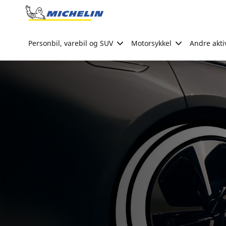
Go to page content
Go to page navigation
Personbil, varebil og SUV
Motorsykkel
Andre akti