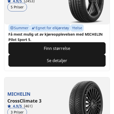
4.9/5
(2453)
5 Priser
Summer
Egnet for elkjøretøy
Ytelse
Få mest mulig ut av kjøreopplevelsen med MICHELIN
Pilot Sport 5.
Finn størrelse
Se detaljer
MICHELIN
CrossClimate 3
4.9/5
(461)
3 Priser