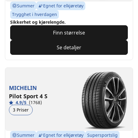
Summer
Egnet for elkjøretøy
Trygghet i hverdagen
Sikkerhet og kjørelengde.
Finn størrelse
Se detaljer
MICHELIN
Pilot Sport 4 S
4.9/5
(1768)
3 Priser
Summer
Egnet for elkjøretøy
Supersportslig