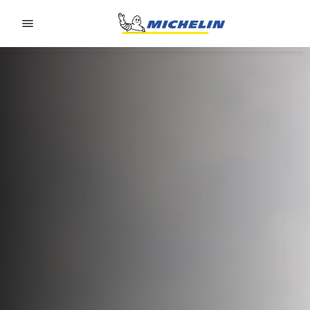
Go to page content
Go to page navigation