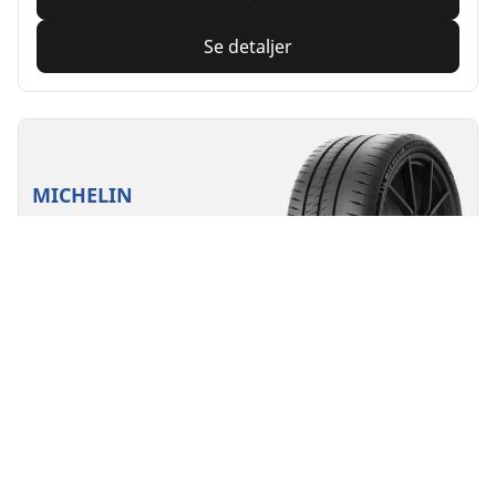
Se detaljer
MICHELIN
Pilot Sport Cup 2
Connect
4/5
(4)
Summer
Egnet for elkjøretøy
Supersportslig
Prestasjoner på banen som varer.
Finn størrelse
Se detaljer