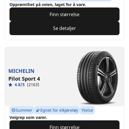
Opprømthet på veien, laget for å vare.
Finn størrelse
Se detaljer
MICHELIN
Pilot Sport 4
4.8/5
(2163)
Summer
Egnet for elkjøretøy
Ytelse
Veigrep som varer.
Finn størrelse