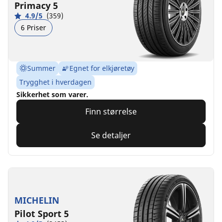
Primacy 5
4.9/5
(359)
6 Priser
Summer
Egnet for elkjøretøy
Trygghet i hverdagen
Sikkerhet som varer.
Finn størrelse
Se detaljer
MICHELIN
Pilot Sport 5