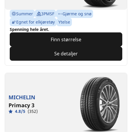
Summer
3PMSF
Gjørme og snø
Egnet for elkjøretøy
Ytelse
Spenning hele året.
Finn størrelse
Se detaljer
MICHELIN
Primacy 3
4.8/5
(352)