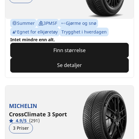
Summer
3PMSF
Gjørme og snø
Egnet for elkjøretøy
Trygghet i hverdagen
Intet mindre enn alt.
Finn størrelse
Se detaljer
MICHELIN
CrossClimate 3 Sport
4.9/5
(291)
3 Priser