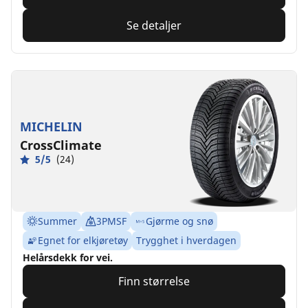
Se detaljer
MICHELIN
CrossClimate
5/5
(24)
Summer
3PMSF
Gjørme og snø
Egnet for elkjøretøy
Trygghet i hverdagen
Helårsdekk for vei.
Finn størrelse