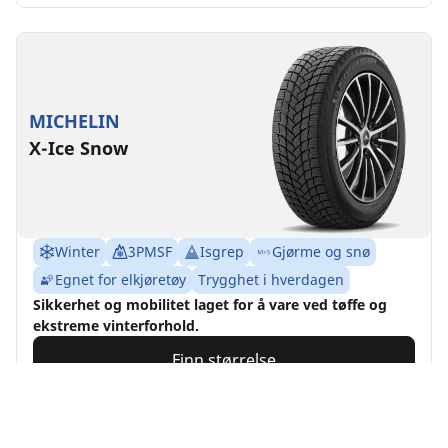
MICHELIN
X-Ice Snow
Winter
3PMSF
Isgrep
Gjørme og snø
Egnet for elkjøretøy
Trygghet i hverdagen
Sikkerhet og mobilitet laget for å vare ved tøffe og
ekstreme vinterforhold.
Finn størrelse
Se detaljer