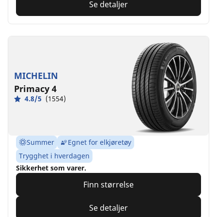
Se detaljer
MICHELIN
Primacy 4
4.8/5
(1554)
Summer
Egnet for elkjøretøy
Trygghet i hverdagen
Sikkerhet som varer.
Finn størrelse
Se detaljer