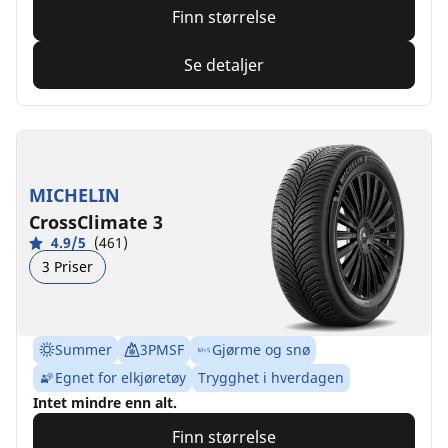
Finn størrelse
Se detaljer
MICHELIN
CrossClimate 3
4.9/5
(461)
3 Priser
Summer
3PMSF
Gjørme og snø
Egnet for elkjøretøy
Trygghet i hverdagen
Intet mindre enn alt.
Finn størrelse