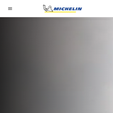
Go to page content
Go to page navigation