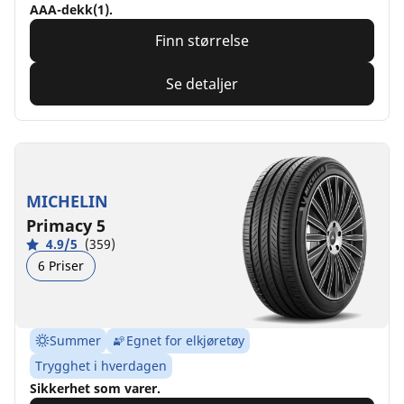
AAA-dekk(1).
Finn størrelse
Se detaljer
MICHELIN
Primacy 5
4.9/5
(359)
6 Priser
Summer
Egnet for elkjøretøy
Trygghet i hverdagen
Sikkerhet som varer.