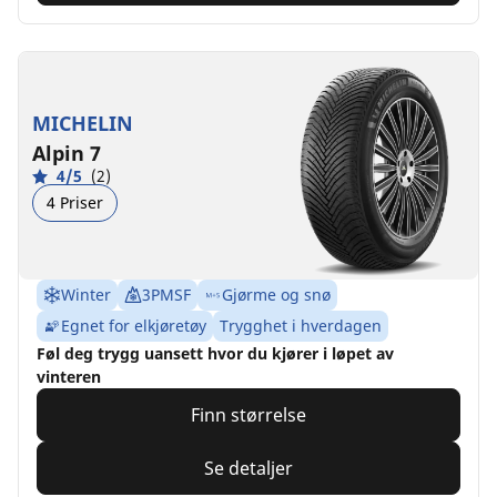
MICHELIN
Alpin 7
4/5
(2)
4 Priser
Winter
3PMSF
Gjørme og snø
Egnet for elkjøretøy
Trygghet i hverdagen
Føl deg trygg uansett hvor du kjører i løpet av
vinteren
Finn størrelse
Se detaljer