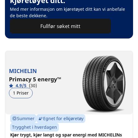
kjøretøyet ditt.
Med mer informasjon om kjøretøyet ditt kan vi anbefale
de beste dekkene.
Fullfør søket mitt
MICHELIN
Primacy 5 energy™
4.9/5
(30)
1 Priser
Summer
Egnet for elkjøretøy
Trygghet i hverdagen
Kjør trygt, kjør langt og spar energi med MICHELINs