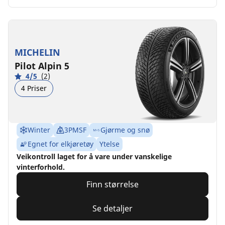
MICHELIN
Pilot Alpin 5
4/5
(2)
4 Priser
Winter
3PMSF
Gjørme og snø
Egnet for elkjøretøy
Ytelse
Veikontroll laget for å vare under vanskelige
vinterforhold.
Finn størrelse
Se detaljer