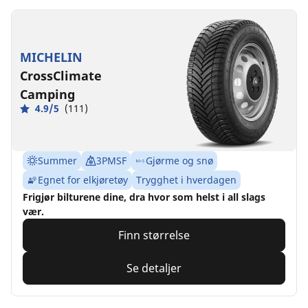
MICHELIN
CrossClimate
Camping
4.9/5
(111)
Summer
3PMSF
Gjørme og snø
Egnet for elkjøretøy
Trygghet i hverdagen
Frigjør bilturene dine, dra hvor som helst i all slags
vær.
Finn størrelse
Se detaljer