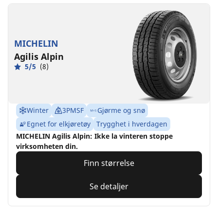
MICHELIN
Agilis Alpin
5/5
(8)
Winter
3PMSF
Gjørme og snø
Egnet for elkjøretøy
Trygghet i hverdagen
MICHELIN Agilis Alpin: Ikke la vinteren stoppe
virksomheten din.
Finn størrelse
Se detaljer