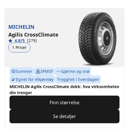
MICHELIN
Agilis CrossClimate
4.8/5
(279)
1 Priser
Summer
3PMSF
Gjørme og snø
Egnet for elkjøretøy
Trygghet i hverdagen
MICHELIN Agilis CrossClimate dekk: hva virksomheten
din trenger
Finn størrelse
Se detaljer