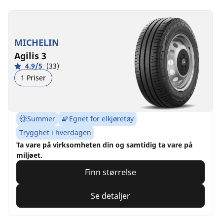
MICHELIN
Agilis 3
4.9/5
(33)
1 Priser
Summer
Egnet for elkjøretøy
Trygghet i hverdagen
Ta vare på virksomheten din og samtidig ta vare på
miljøet.
Finn størrelse
Se detaljer