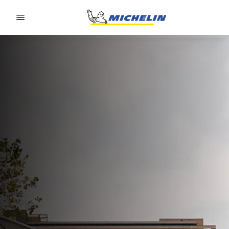
Go to page content
Go to page navigation