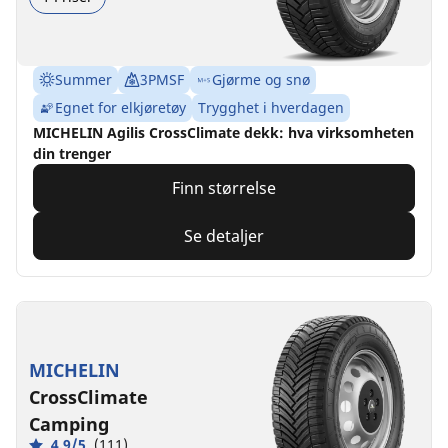
Summer
3PMSF
Gjørme og snø
Egnet for elkjøretøy
Trygghet i hverdagen
MICHELIN Agilis CrossClimate dekk: hva virksomheten
din trenger
Finn størrelse
Se detaljer
MICHELIN
CrossClimate
Camping
4.9/5
(111)