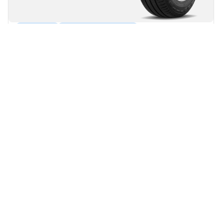
Summer
Egnet for elkjøretøy
Trygghet i hverdagen
Ta vare på virksomheten din og samtidig ta vare på
miljøet.
Finn størrelse
Se detaljer
Home
Auto
TRP