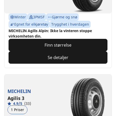
Winter
3PMSF
Gjørme og snø
Egnet for elkjøretøy
Trygghet i hverdagen
MICHELIN Agilis Alpin: Ikke la vinteren stoppe
virksomheten din.
Finn størrelse
Se detaljer
MICHELIN
Agilis 3
4.9/5
(33)
1 Priser