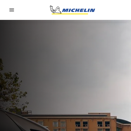
Go to page content
Go to page navigation