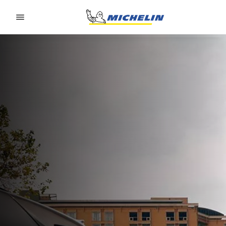
Go to page content
Go to page navigation