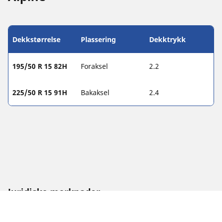
Dekkstørrelse
Plassering
Dekktrykk
195/50 R 15 82H
Foraksel
2.2
225/50 R 15 91H
Bakaksel
2.4
Juridiske merknader
Vist laste- og/eller hastighetsindeks kan avvike litt fra
originalstørrelsen som er angitt på kjøretøyets merking. Som