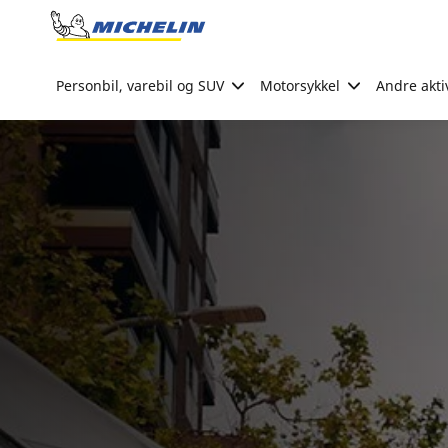
Go to page content
Go to page navigation
Personbil, varebil og SUV
Motorsykkel
Andre akti