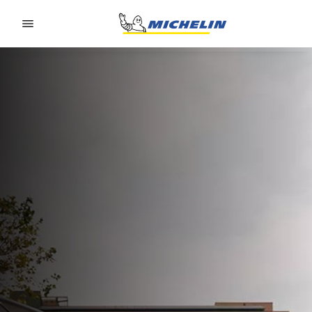
Go to page content
Go to page navigation