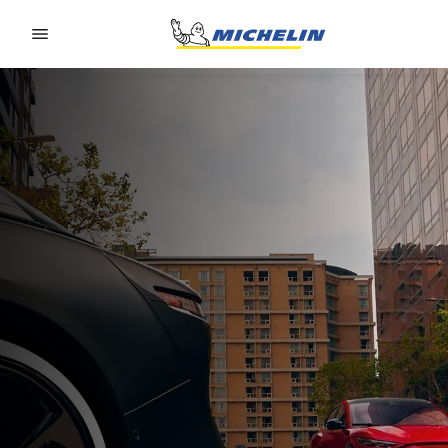
Go to page content
Go to page navigation