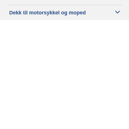
Dekk til motorsykkel og moped
Forhandlere
Trenger du hjelp?
Informasjonskapsler
Personvernpolitikk
Betingelser og vilkår
Generelle Betingelser
Tilgjengelighet
Vilkår for publisering og behandling av anmeldelser
Etiske retningslinjer
Copyright ©2026 Michelin. Alle rettigheter er forbeholdt