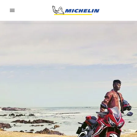
Go to page content
Go to page navigation