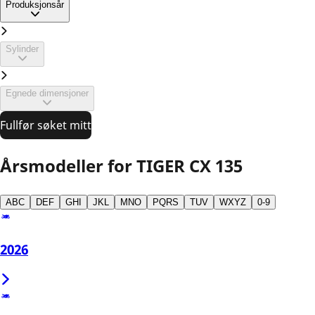
Produksjonsår
Sylinder
Egnede dimensjoner
Fullfør søket mitt
Årsmodeller for TIGER CX 135
ABC
DEF
GHI
JKL
MNO
PQRS
TUV
WXYZ
0-9
2026