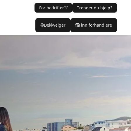
For bedrifter
Trenger du hjelp?
Dekkvelger
Finn forhandlere