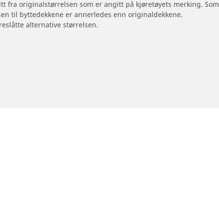
 litt fra originalstørrelsen som er angitt på kjøretøyets merking. S
sen til byttedekkene er annerledes enn originaldekkene.
reslåtte alternative størrelsen.
otorsykkel og moped
Forhandlere
Finn forhandlere av bildekk
Din konfigurasjon
størrelse