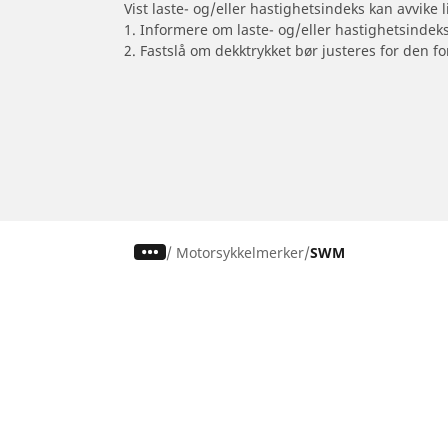
Vist laste- og/eller hastighetsindeks kan avvike
1. Informere om laste- og/eller hastighetsindek
2. Fastslå om dekktrykket bør justeres for den fo
/
Motorsykkelmerker
SWM
Dekk til personbil, varebil og SUV
Dekk til m
Se alle dekk
Se alle dekk
Se etter dekkstørrelse
Se etter dekk