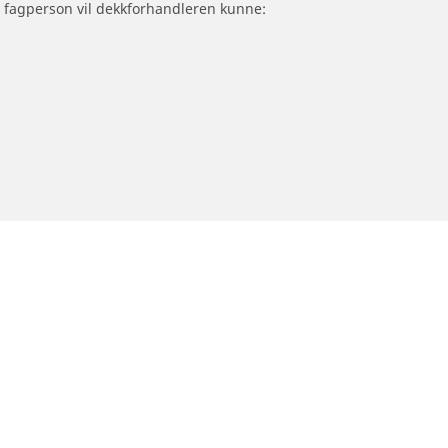
om fagperson vil dekkforhandleren kunne:
Trenger du hjelp?
Råd og tips for dekk til personbil, varebil og
SUV
Råd og tips for motorsykkeldekk