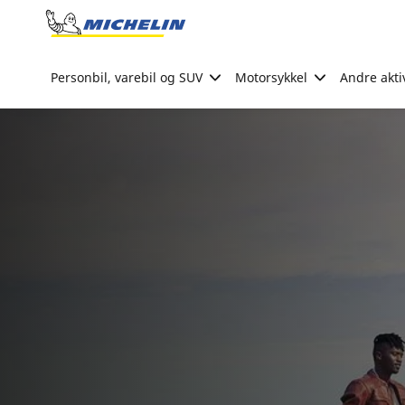
Go to page content
Go to page navigation
Personbil, varebil og SUV
Motorsykkel
Andre akti