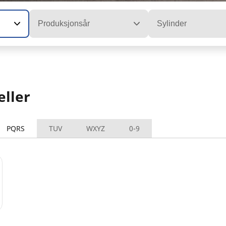
Produksjonsår
Sylinder
ller
PQRS
TUV
WXYZ
0-9