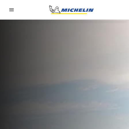
Go to page content
Go to page navigation