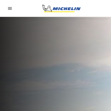
Go to page content
Go to page navigation