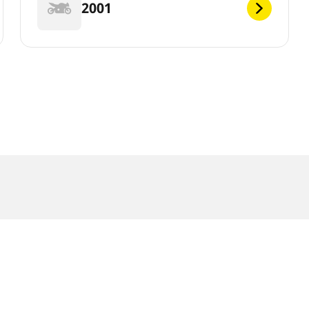
2001
 litt fra originalstørrelsen som er angitt på kjøretøyets merking. S
sen til byttedekkene er annerledes enn originaldekkene.