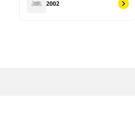
2002
Juridiske merknader
Vist laste- og/eller hastighetsindeks kan avvike
1. Informere om laste- og/eller hastighetsindek