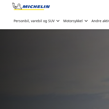
Go to page content
Go to page navigation
Personbil, varebil og SUV
Motorsykkel
Andre akti