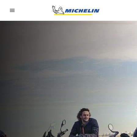
Go to page content
Go to page navigation