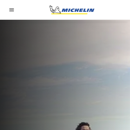
Go to page content
Go to page navigation