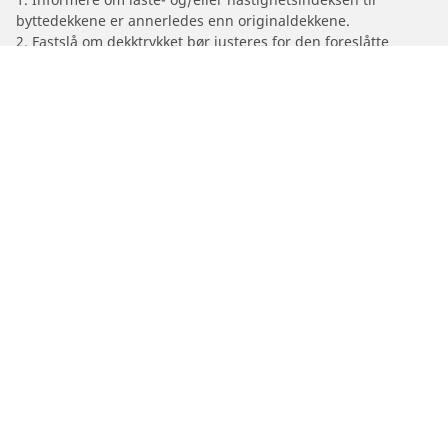
byttedekkene er annerledes enn originaldekkene.
2. Fastslå om dekktrykket bør justeres for den foreslåtte
alternative størrelsen.
/
Motorsykkelmerker
ITALJET
Dekk til personbil, varebil og SUV
Dekk til motorsykkel og moped
Forhandlere