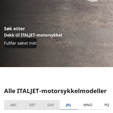
Søk etter
Dekk til ITALJET-motorsykkel
Fullfør søket mitt
Alle ITALJET-motorsykkelmodeller
ABC
DEF
GHI
JKL
MNO
PQR