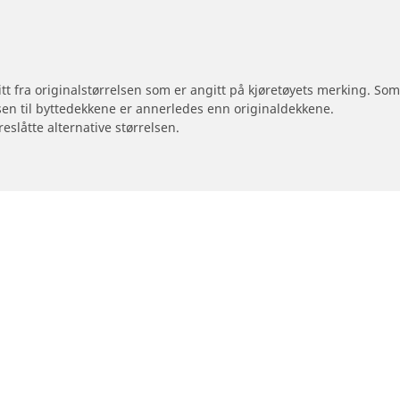
 litt fra originalstørrelsen som er angitt på kjøretøyets merking. S
sen til byttedekkene er annerledes enn originaldekkene.
reslåtte alternative størrelsen.
Din konfigurasjon