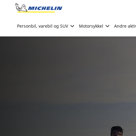
Go to page content
Go to page navigation
Personbil, varebil og SUV
Motorsykkel
Andre akti