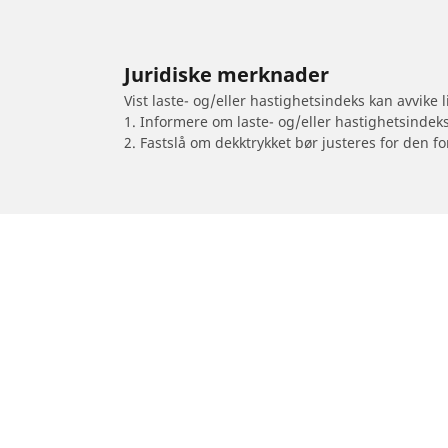
Juridiske merknader
Vist laste- og/eller hastighetsindeks kan avvike
1. Informere om laste- og/eller hastighetsindek
2. Fastslå om dekktrykket bør justeres for den fo
/
HONDA
CG 125 Titan KS