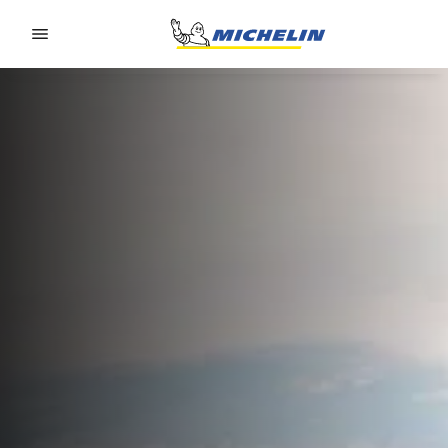
Go to page content
Go to page navigation