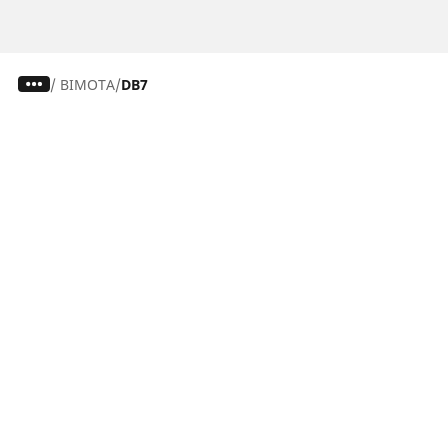
/
BIMOTA
DB7
Dekk til personbil, varebil og SUV
Dekk til motorsykkel og moped
Forhandlere
Trenger du hjelp?