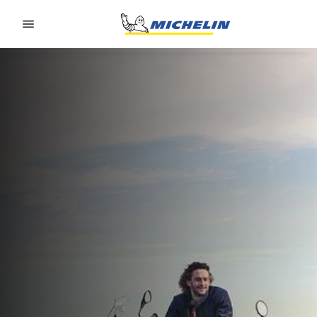
Go to page content
Go to page navigation