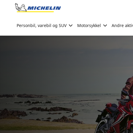
Go to page content
Go to page navigation
Personbil, varebil og SUV
Motorsykkel
Andre akti