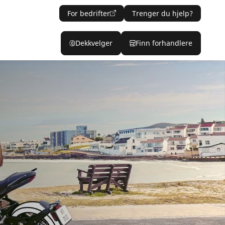
For bedrifter
Trenger du hjelp?
Dekkvelger
Finn forhandlere